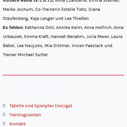
Vordere Reihe (v. l. n. r.):
Anna Czanderle, Emma Stebner,
Meike Jochum, Co-Trainerin Estelle Tietz, Diana
Staufenberg, Kaja Langer und Lea Thießen
Es fehlen:
Katharina Döll, Annika Kelm, Anna Helfrich, Anna
Urbaszek, Emma Kraft, Hannah Benahm, Julia Maier, Laura
Babel, Lea Naujuks, Mia Dittmar, Vivien Paeslack und
Trainer Michael Sutter
TGB Darmstadt II
Tabelle und Spielplan (nuLiga)
Trainingszeiten
Kontakt