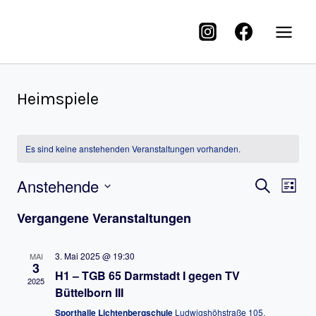
Heimspiele
Es sind keine anstehenden Veranstaltungen vorhanden.
Anstehende
Verans
Ve
Suche
Liste
Suche
An
Datum
Vergangene Veranstaltungen
und
Na
wählen.
Ansich
3. Mai 2025 @ 19:30
MAI
3
H1 – TGB 65 Darmstadt I gegen TV
Naviga
2025
Büttelborn III
Sporthalle Lichtenbergschule
Ludwigshöhstraße 105,