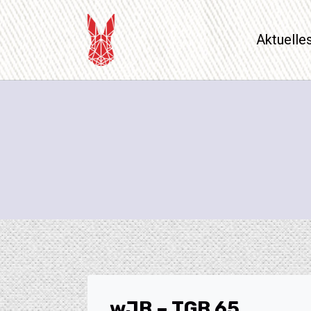
Aktuelle
wJB – TGB 65