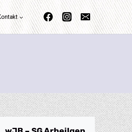
Kontakt
wJB – SG Arheilgen