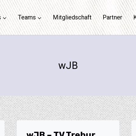
s
Teams
Mitgliedschaft
Partner
wJB
wJB – TV Trebur