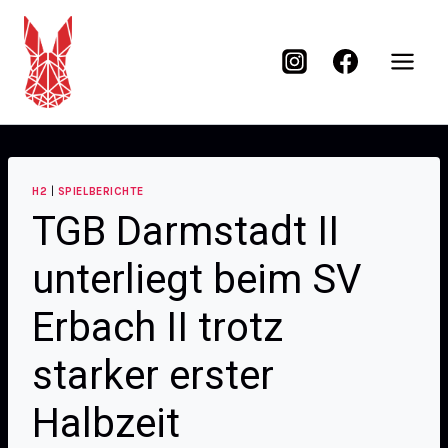
H2
|
SPIELBERICHTE
TGB Darmstadt II
unterliegt beim SV
Erbach II trotz
starker erster
Halbzeit