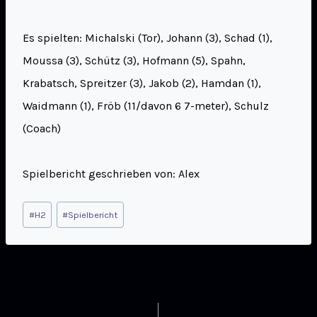
Es spielten: Michalski (Tor), Johann (3), Schad (1),
Moussa (3), Schütz (3), Hofmann (5), Spahn,
Krabatsch, Spreitzer (3), Jakob (2), Hamdan (1),
Waidmann (1), Fröb (11/davon 6 7-meter), Schulz
(Coach)
Spielbericht geschrieben von: Alex
#
H2
#
Spielbericht
ZURÜCK
WEITER
Deutliche Niederlage der
TGB Damen II