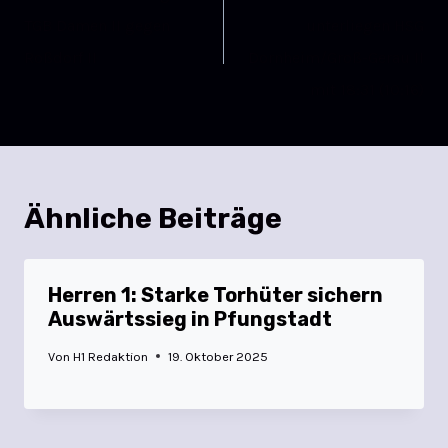
TGB Damen II gegen
unterliegen HSG
Roßdorf II
Dornheim/Groß-Gerau II
mit 18:31 (10:16)
Ähnliche Beiträge
Herren 1: Starke Torhüter sichern
Auswärtssieg in Pfungstadt
Von
H1 Redaktion
19. Oktober 2025