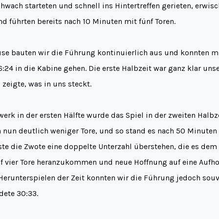
chwach starteten und schnell ins Hintertreffen gerieten, erwis
d führten bereits nach 10 Minuten mit fünf Toren.
use bauten wir die Führung kontinuierlich aus und konnten m
24 in die Kabine gehen. Die erste Halbzeit war ganz klar uns
zeigte, was in uns steckt.
rk in der ersten Hälfte wurde das Spiel in der zweiten Halbze
n nun deutlich weniger Tore, und so stand es nach 50 Minuten 
e die Zwote eine doppelte Unterzahl überstehen, die es dem
uf vier Tore heranzukommen und neue Hoffnung auf eine Aufho
Herunterspielen der Zeit konnten wir die Führung jedoch souv
ndete 30:33.