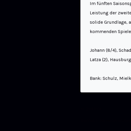
Im fünften Saisonsp
Leistung der zweite
solide Grundlage, a
kommenden Spielen
Johann (8/4), Schad
Latza (2), Hausburg,
Bank: Schulz, Mielk
ZURÜCK
Herren 1: Mission erste