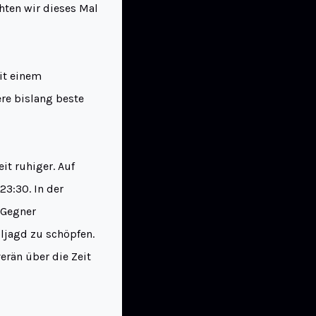
chten wir dieses Mal
it einem
ere bislang beste
it ruhiger. Auf
23:30. In der
 Gegner
ljagd zu schöpfen.
erän über die Zeit