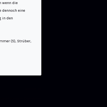
ch wenn die
ie dennoch eine
g in den
ommer (5), Strüber,
WEITER
uswärtssieg in Dornheim