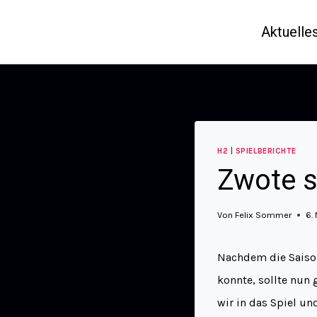
Aktuelle
H2
|
SPIELBERICHTE
Zwote s
Von
Felix Sommer
6.
Nachdem die Saison
konnte, sollte nun 
wir in das Spiel un