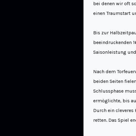
bei denen wir oft s
einen Traumstart un
Bis zur Halbzeitpa
beeindruckenden 16:
Saisonleistung und 
Nach dem Torfeuerwe
beiden Seiten fiele
Schlussphase musst
ermöglichte, bis a
Durch ein cleveres 
retten. Das Spiel e