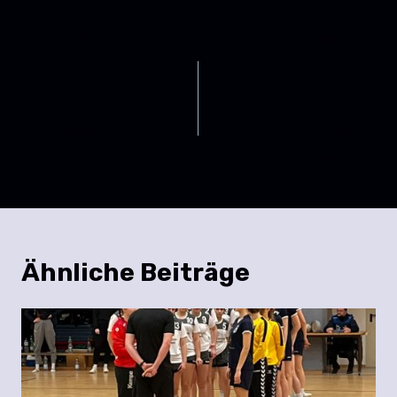
ZURÜCK
WEITER
Herren 1: Auswärtssieg in
03.08.2025 Testspiel –
Langen sichert 5.
TGB Damen II vs. TV
Tabellenplatz
Langenselbold II –
Auswärtssieg 23:18
Ähnliche Beiträge