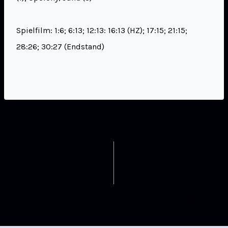
Spielfilm: 1:6; 6:13; 12:13: 16:13 (HZ); 17:15; 21:15;
28:26; 30:27 (Endstand)
ZURÜCK
WEITER
Herren 2 fahren
TGB Darmstadt III – HSG
Pflichtsieg ein
Langen III 33:21 – H3
wieder in der
Erfolgsspur