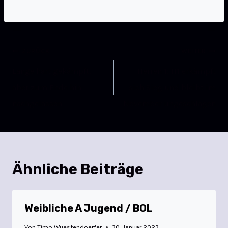
ZURÜCK
WEITER
Lange hart gekämpft,
Herren 1: H1 erkämpft
aber zum Ende hin
sich Sieg und bleibt im
nachgelassen
November ungeschlagen
Ähnliche Beiträge
Weibliche A Jugend / BOL
Von
Timo Wuestendoerfer
30. Januar 2023