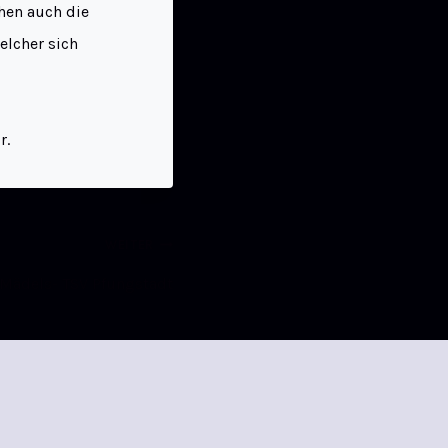
hen auch die
lcher sich
r.
WEITER
Mädels- TSV Pfungstadt