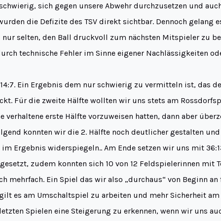
 schwierig, sich gegen unsere Abwehr durchzusetzen und auc
rden die Defizite des TSV direkt sichtbar. Dennoch gelang e
t, nur selten, den Ball druckvoll zum nächsten Mitspieler zu
urch technische Fehler im Sinne eigener Nachlässigkeiten od
14:7. Ein Ergebnis dem nur schwierig zu vermitteln ist, das d
eckt. Für die zweite Hälfte wollten wir uns stets am Rossdorfspi
e verhaltene erste Hälfte vorzuweisen hatten, dann aber übe
lgend konnten wir die 2. Hälfte noch deutlicher gestalten und
 im Ergebnis widerspiegeln.. Am Ende setzen wir uns mit 36:1
ngesetzt, zudem konnten sich 10 von 12 Feldspielerinnen mit 
ch mehrfach. Ein Spiel das wir also „durchaus“ von Beginn an 
 gilt es am Umschaltspiel zu arbeiten und mehr Sicherheit a
 letzten Spielen eine Steigerung zu erkennen, wenn wir uns au