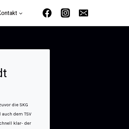
Kontakt
dt
zuvor die SKG
nd auch dem TSV
hnell klar- der