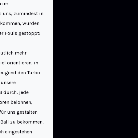
h im
s uns, zumindest in
 bekommen, wurden
er Fouls gestoppt!
eutlich mehr
el orientieren, in
rzeugend den Turbo
 unsere
3 durch, jede
Toren belohnen,
für uns gestalten
m Ball zu bekommen.
ch eingestehen