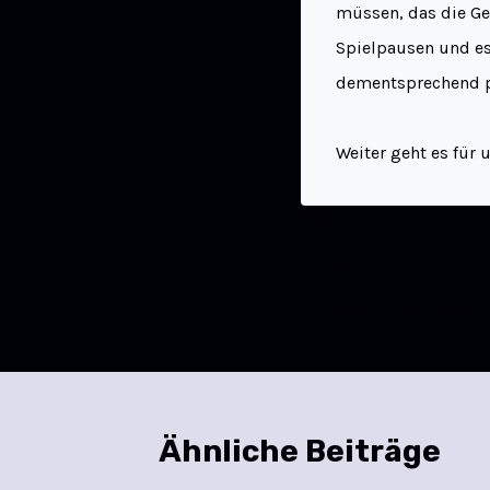
müssen, das die Ge
Spielpausen und e
dementsprechend po
Weiter geht es für 
ZURÜCK
Ein gutes Pferd… gewin
Ähnliche Beiträge