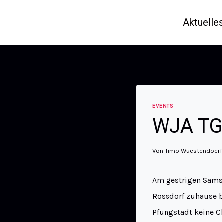
Aktuelle
EVENTS
WJA TG
Von
Timo Wuestendoerf
Am gestrigen Samst
Rossdorf zuhause b
Pfungstadt keine Ch