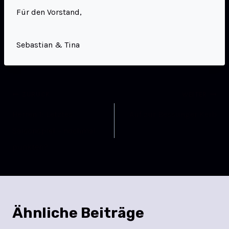
Für den Vorstand,
Sebastian & Tina
ZURÜCK
WEITER
Herren 1: Letztes
Auf zur Bessunger Kerb
Saisonspiel – nochmal
punkten?
Ähnliche Beiträge