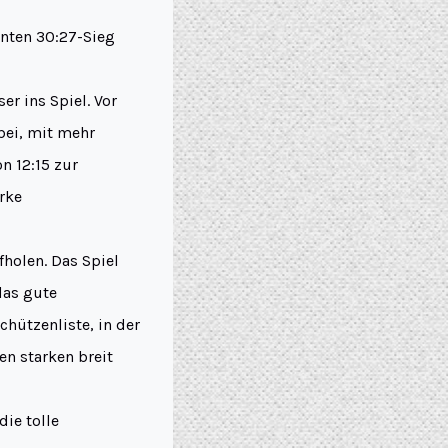
enten 30:27-Sieg
er ins Spiel. Vor
bei, mit mehr
n 12:15 zur
arke
holen. Das Spiel
das gute
hützenliste, in der
en starken breit
ie tolle