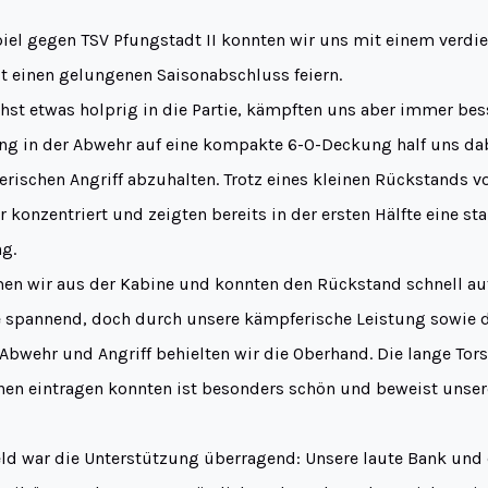
piel gegen TSV Pfungstadt II konnten wir uns mit einem verdi
 einen gelungenen Saisonabschluss feiern.
hst etwas holprig in die Partie, kämpften uns aber immer bess
ng in der Abwehr auf eine kompakte 6-0-Deckung half uns da
erischen Angriff abzuhalten. Trotz eines kleinen Rückstands vo
r konzentriert und zeigten bereits in der ersten Hälfte eine st
g.
en wir aus der Kabine und konnten den Rückstand schnell auf
 spannend, doch durch unsere kämpferische Leistung sowie 
bwehr und Angriff behielten wir die Oberhand. Die lange Torsc
nnen eintragen konnten ist besonders schön und beweist unser
d war die Unterstützung überragend: Unsere laute Bank und d