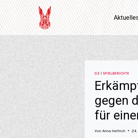
Aktuelle
D2
|
SPIELBERICHTE
Erkämpf
gegen d
für ein
Von
Anna Helfrich
24.