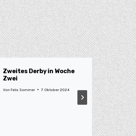
Zweites Derby in Woche
Tus Zwi
Zwei
TGB Da
Von
Felix Sommer
7. Oktober 2024
Von
Anna Hel