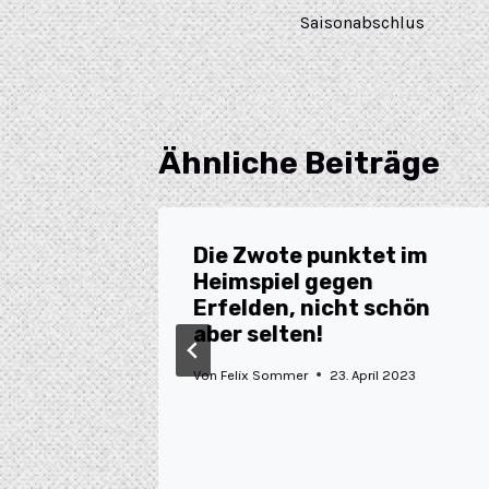
Saisonabschlus
Ähnliche Beiträge
spiel
Die Zwote punktet im
berg
Heimspiel gegen
Erfelden, nicht schön
2
aber selten!
Von
Felix Sommer
23. April 2023