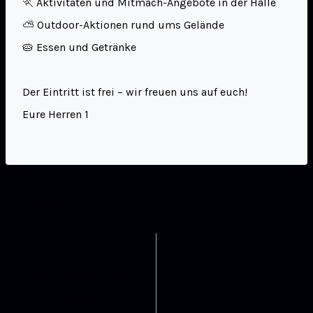
🏃 Aktivitäten und Mitmach-Angebote in der Halle
⛅ Outdoor-Aktionen rund ums Gelände
🥧 Essen und Getränke
Der Eintritt ist frei – wir freuen uns auf euch!
Eure Herren 1
ZURÜCK
Erkämpfter Heimsieg der
TGB Damen II gegen den
TSV Pfungstadt II mit
30:27 für einen