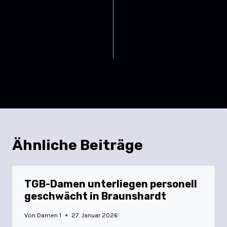
Saisonabschluss
TGB Damen II gegen den
TSV Pfungstadt II mit
30:27 für einen
gelungenen
Saisonabschluss!
Ähnliche Beiträge
TGB-Damen unterliegen personell
geschwächt in Braunshardt
Von
Damen 1
27. Januar 2026