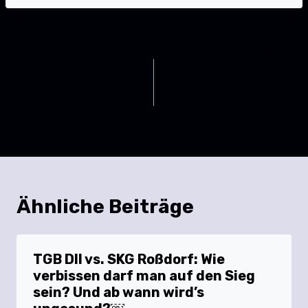
ZURÜCK
WEITER
TGB trotz kämpferischer
Auswärtssieg in Dreieich
Leistung knapp
geschlagen
Ähnliche Beiträge
TGB DII vs. SKG Roßdorf: Wie
verbissen darf man auf den Sieg
sein? Und ab wann wird’s