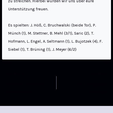
zu streichen. Hierbei würden wir uns über eure
Unterstützung freuen.
Es spielten: J. Höß, C. Bruchwalski (beide Tor), P.
Münch (1), M. Stettner, B. Mehl (3/1), Saric (2), T.
Hofmann, L. Engel, A. Seltmann (1), L. Bujotzek (4), F.
Siebel (1), T. Brüning (1), J. Meyer (6/2)
ZURÜCK
WEITER
Herren III, Heimspiel,
H2: Derby gegen
heiße Duschen
Arheiligen