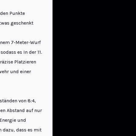
iden Punkte
etwas geschenkt
einem 7-Meter-Wurf
sodass es In der 11.
räzise Platzieren
bwehr und einer
ständen von 8:4,
den Abstand auf nur
 Energie und
 dazu, dass es mit