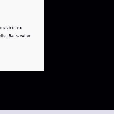
 sich in ein
llen Bank, voller
WEITER
lage zum Saisonauftakt