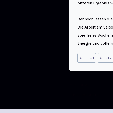
bitteren Ergebnis v
Dennoch lassen die
Die Arbeit am Saiso
spielfreies Wochene
Energie und vollem
#
Damen 1
#
Spielbe
ZURÜCK
Ein neuer Start?!