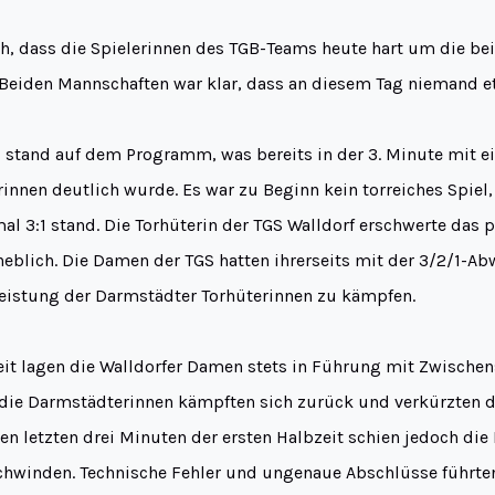
ich, dass die Spielerinnen des TGB-Teams heute hart um die be
Beiden Mannschaften war klar, dass an diesem Tag niemand 
el stand auf dem Programm, was bereits in der 3. Minute mit 
innen deutlich wurde. Es war zu Beginn kein torreiches Spiel, 
l 3:1 stand. Die Torhüterin der TGS Walldorf erschwerte das p
rheblich. Die Damen der TGS hatten ihrerseits mit der 3/2/1-A
istung der Darmstädter Torhüterinnen zu kämpfen.
zeit lagen die Walldorfer Damen stets in Führung mit Zwischen
h die Darmstädterinnen kämpften sich zurück und verkürzten 
den letzten drei Minuten der ersten Halbzeit schien jedoch die
chwinden. Technische Fehler und ungenaue Abschlüsse führten