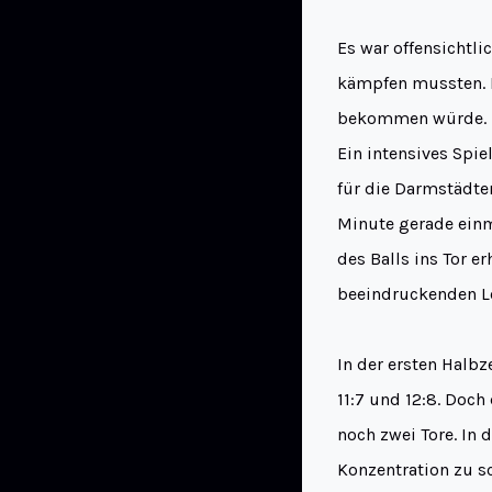
Es war offensichtl
kämpfen mussten. 
bekommen würde.
Ein intensives Spi
für die Darmstädter
Minute gerade einma
des Balls ins Tor e
beeindruckenden Le
In der ersten Halb
11:7 und 12:8. Doc
noch zwei Tore. In 
Konzentration zu s