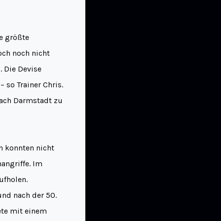
ie größte
och noch nicht
. Die Devise
 so Trainer Chris.
 nach Darmstadt zu
n konnten nicht
angriffe. Im
ufholen.
 und nach der 50.
ete mit einem