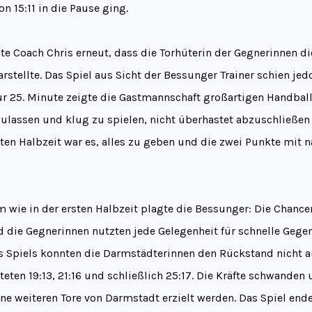
n 15:11 in die Pause ging.
te Coach Chris erneut, dass die Torhüterin der Gegnerinnen d
stellte. Das Spiel aus Sicht der Bessunger Trainer schien jed
ur 25. Minute zeigte die Gastmannschaft großartigen Handball
zulassen und klug zu spielen, nicht überhastet abzuschließen –
iten Halbzeit war es, alles zu geben und die zwei Punkte mit
m wie in der ersten Halbzeit plagte die Bessunger: Die Chance
 die Gegnerinnen nutzten jede Gelegenheit für schnelle Gegen
es Spiels konnten die Darmstädterinnen den Rückstand nicht a
teten 19:13, 21:16 und schließlich 25:17. Die Kräfte schwanden
ne weiteren Tore von Darmstadt erzielt werden. Das Spiel end