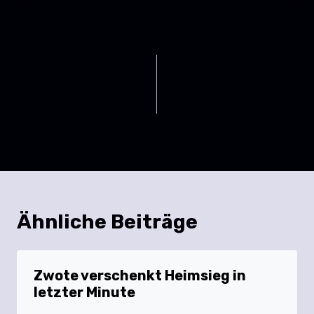
ZURÜCK
WEITER
Enge Partie mit
Herren I: Bittere
besserem Ende für die
Niederlage trotz
Zwote
geschlossener
Mannschaftsleistung
Ähnliche Beiträge
Zwote verschenkt Heimsieg in
letzter Minute