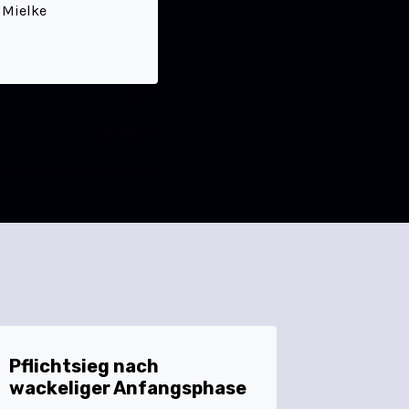
, Mielke
WEITER
itter Sieg im neuen Jahr?
Pflichtsieg nach
wackeliger Anfangsphase