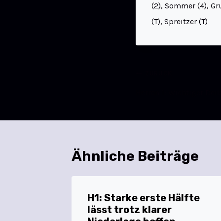
(2), Sommer (4), Gr
(T), Spreitzer (T)
ZURÜCK
Herren 1: Wichtiger De
Ähnliche Beiträge
H1: Starke erste Hälfte
lässt trotz klarer