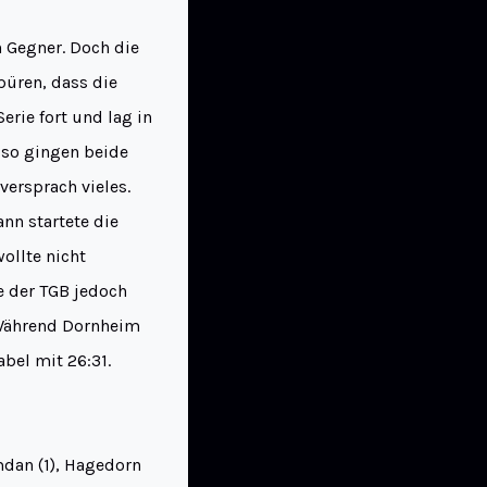
n Gegner. Doch die
spüren, dass die
erie fort und lag in
 so gingen beide
versprach vieles.
nn startete die
ollte nicht
te der TGB jedoch
 Während Dornheim
bel mit 26:31.
amdan (1), Hagedorn