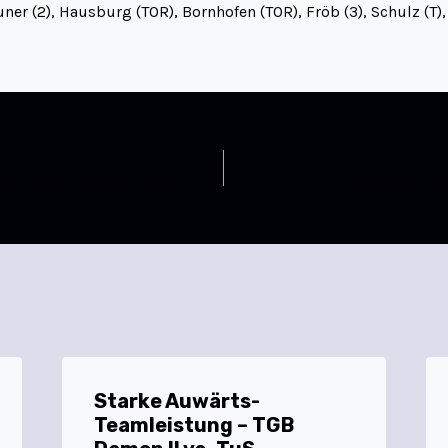
uner (2), Hausburg (TOR), Bornhofen (TOR), Fröb (3), Schulz (T)
rbysieg mit Signalwirkung
Herren 1: Dr
Starke Auwärts-
Teamleistung – TGB