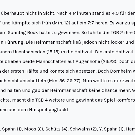
überhaupt nicht in Sicht. Nach 4 Minuten stand es 4:0 für de
 und kämpfte sich früh (Min. 12) auf ein 7:7 heran. Es war zu 
m Sonntag Bock hatte zu gewinnen. So führte die TGB 2 ihre S
 in Führung. Die Heimmannschaft ließ jedoch nicht locker und
nem Unentschieden (15:15) in die Halbzeit. Die erste Halbzeit 
te blieben beide Mannschaften auf Augenhöhe (23:23). Doch da
n der ersten Hälfte und konnte sich absetzen. Doch Dornheim w
sich nicht abschütteln (Min. 56. 26:27). Nun wollte es die zwei
nend halten und gab der Heimmannschaft keine Chance mehr.
chte, macht die TGB 4 weitere und gewinnt das Spiel komforta
nche aus dem Hinspiel geglückt.
. Spahn (1), Moos (6), Schütz (4), Schwalm (2), Y. Spahn (1), H