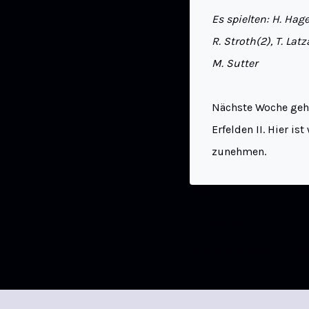
Es spielten: H. Hage
R. Stroth(2), T. Latz
M. Sutter
Nächste Woche geht
Erfelden II. Hier i
zunehmen.
ZURÜCK
WJA TGB Mädels- TSV P