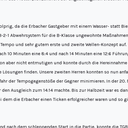
olprig, da die Erbacher Gastgeber mit einem Wasser- statt Bie
-2-1 Abwehrsystem für die B-Klasse ungewohnte Maßnahmen t
l Tempo und sehr gutem erste und zweite Wellen-Konzept auf
ach 10 Minuten eine 8:4 und nach 14 Minuten eine 12:6 Führung
von aber nicht entmutigen und konnte durch die Hereinnahme 
 Lösungen finden. Unsere zweiten Herren konnten so nun anfa
ahr der Tempogegenstöße der Gegner minimieren. In der 20. 
den Ausgleich zum 14:14 machte. Bis zur Halbzeit war es dann
i dem die Erbacher einen Ticken erfolgreicher waren und so gi
nd nach dem schleppenden Start in die Partie, konnte die TGB