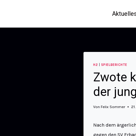
Aktuelle
H2
|
SPIELBERICHTE
Zwote k
der jun
Von
Felix Sommer
21
Nach dem ärgerlich
gegen den SV Erbac