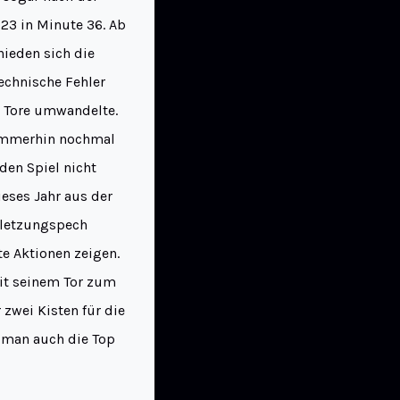
23 in Minute 36. Ab
hieden sich die
echnische Fehler
 Tore umwandelte.
 immerhin nochmal
den Spiel nicht
ieses Jahr aus der
rletzungspech
te Aktionen zeigen.
it seinem Tor zum
zwei Kisten für die
 man auch die Top