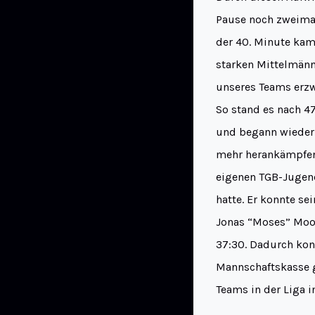
Pause noch zweimal
der 40. Minute kam 
starken Mittelmänn
unseres Teams erz
So stand es nach 4
und begann wieder T
mehr herankämpfen. 
eigenen TGB-Jugen
hatte. Er konnte se
Jonas “Moses” Moos
37:30. Dadurch kon
Mannschaftskasse 
Teams in der Liga 