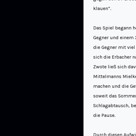
klauen“.
Das Spiel begann h
Gegner und einem 3
die Gegner mit vie
sich die Erbacher n
Zwote ließ sich da
Mittelmanns Mielke
machen und die Gef
soweit das Sommer 
Schlagabtausch, be
die Pause.
Durch diesen Aufwi