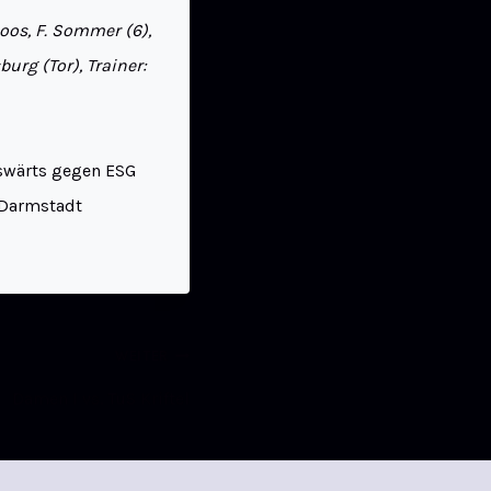
Moos, F. Sommer (6),
sburg (Tor), Trainer:
uswärts gegen ESG
h Darmstadt
WEITER
Damen I vs. TuS Kriftel