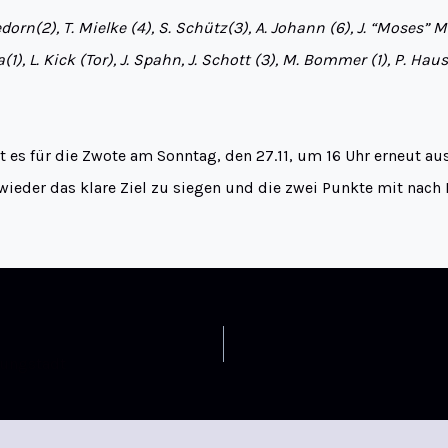
dorn(2), T. Mielke (4), S. Schütz(3), A. Johann (6), J. “Moses” 
a(1), L. Kick (Tor), J. Spahn, J. Schott (3), M. Bommer (1), P. Hau
 es für die Zwote am Sonntag, den 27.11, um 16 Uhr erneut a
st wieder das klare Ziel zu siegen und die zwei Punkte mit nac
fungstadt