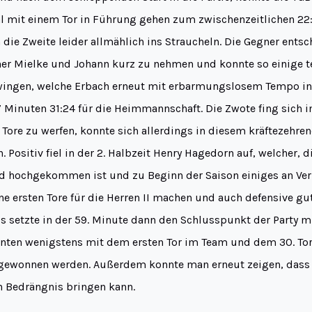
 mit einem Tor in Führung gehen zum zwischenzeitlichen 22:
die Zweite leider allmählich ins Straucheln. Die Gegner entsc
er Mielke und Johann kurz zu nehmen und konnte so einige t
wingen, welche Erbach erneut mit erbarmungslosem Tempo in
7 Minuten 31:24 für die Heimmannschaft. Die Zwote fing sich
ore zu werfen, konnte sich allerdings in diesem kräftezehren
Positiv fiel in der 2. Halbzeit Henry Hagedorn auf, welcher, d
d hochgekommen ist und zu Beginn der Saison einiges an Ve
ine ersten Tore für die Herren II machen und auch defensive gu
 setzte in der 59. Minute dann den Schlusspunkt der Party m
nten wenigstens mit dem ersten Tor im Team und dem 30. Tor 
gewonnen werden. Außerdem konnte man erneut zeigen, dass
in Bedrängnis bringen kann.