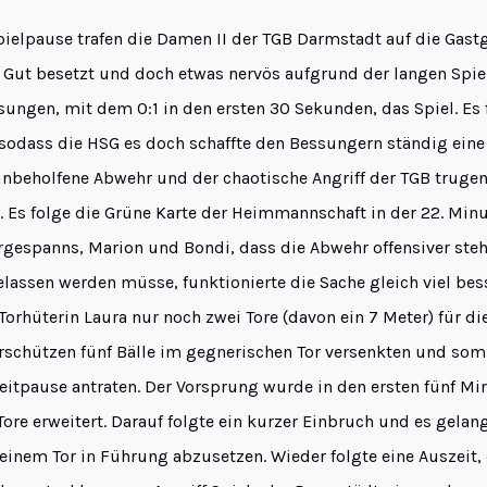
ielpause trafen die Damen II der TGB Darmstadt auf die Gast
 Gut besetzt und doch etwas nervös aufgrund der langen Spie
ungen, mit dem 0:1 in den ersten 30 Sekunden, das Spiel. Es 
sodass die HSG es doch schaffte den Bessungern ständig ein
unbeholfene Abwehr und der chaotische Angriff der TGB trugen
. Es folge die Grüne Karte der Heimmannschaft in der 22. Minu
rgespanns, Marion und Bondi, dass die Abwehr offensiver ste
elassen werden müsse, funktionierte die Sache gleich viel bess
Torhüterin Laura nur noch zwei Tore (davon ein 7 Meter) für d
rschützen fünf Bälle im gegnerischen Tor versenkten und somi
eitpause antraten. Der Vorsprung wurde in den ersten fünf Mi
Tore erweitert. Darauf folgte ein kurzer Einbruch und es gelan
einem Tor in Führung abzusetzen. Wieder folgte eine Auszeit,