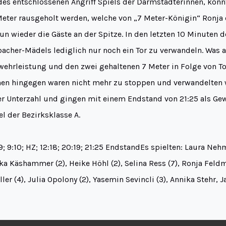
des entschlossenen Angriff Spiels der Darmstädterinnen, konnt
Meter rausgeholt werden, welche von „7 Meter-Königin“ Ronja e
n wieder die Gäste an der Spitze. In den letzten 10 Minuten d
acher-Mädels lediglich nur noch ein Tor zu verwandeln. Was a
ehrleistung und den zwei gehaltenen 7 Meter in Folge von Tor
en hingegen waren nicht mehr zu stoppen und verwandelten we
her Unterzahl und gingen mit einem Endstand von 21:25 als Ge
l der Bezirksklasse A.
:9; 9:10; HZ; 12:18; 20:19; 21:25 EndstandEs spielten: Laura Ne
ika Käshammer (2), Heike Höhl (2), Selina Ress (7), Ronja Feld
ler (4), Julia Opolony (2), Yasemin Sevincli (3), Annika Stehr,