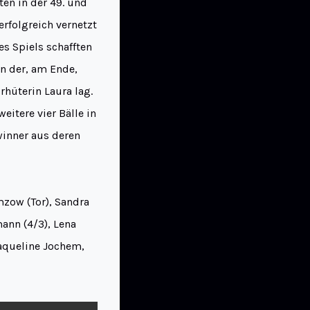
en in der 49. und
rfolgreich vernetzt
es Spiels schafften
n der, am Ende,
hüterin Laura lag.
itere vier Bälle in
winner aus deren
hmzow (Tor), Sandra
mann (4/3), Lena
 Jaqueline Jochem,