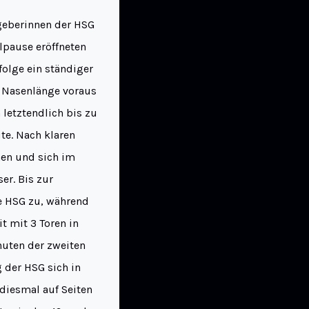
geberinnen der HSG
lpause eröffneten
folge ein ständiger
e Nasenlänge voraus
 letztendlich bis zu
te. Nach klaren
hen und sich im
er. Bis zur
ie HSG zu, während
t mit 3 Toren in
nuten der zweiten
g der HSG sich in
 diesmal auf Seiten