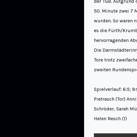
der TGB. Aufgrund 
50. Minute zwei 7 
wurden. So waren nu
es die Fürth/Krumb
hervorragenden Abw
Die Darmstädterinn
Tore trotz zweifac
zweiten Rundenspie
Spielverlauf: 6:5; 9
Pietrasch (Tor) Ann
Schröder, Sarah Mül
Helen Resch (1)