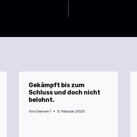
egen MSG Lorsch/Einhausen
Herren III verlieren knapp
Gekämpft bis zum
Schluss und doch nicht
belohnt.
Von
Damen 1
5. Februar 2023