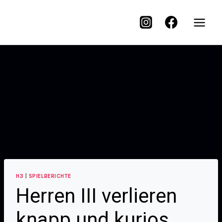
H3
|
SPIELBERICHTE
Herren III verlieren
knapp und kurios