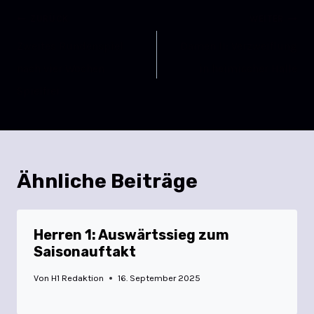
ZURÜCK
WEITER
Zweites Rundenspiel
Damen II: Verzweiflung
nach vier Wochen
in heimischer Halle
Spielfrei
Ähnliche Beiträge
Herren 1: Auswärtssieg zum
Saisonauftakt
Von
H1 Redaktion
16. September 2025