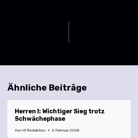
ZURÜCK
WEITER
Mit Verspätung zum
Herren I gegen
Sieg
Tabellennachbarn – TG
Biblis
Ähnliche Beiträge
Herren I: Wichtiger Sieg trotz
Schwächephase
Von
H1 Redaktion
3. Februar 2026