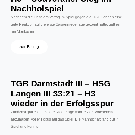
Nachholspiel
Nachdem die Dritte am Vortag im Spiel gegen die HSG Langen eine
gute Reaktion auf die erste Saisonniederlage gezeigt hatte, galt es
am Montag im
zum Beitrag
TGB Darmstadt III – HSG
Langen III 33:21 – H3
wieder in der Erfolgsspur
Zunächst galt es die bittere Niederlage vom letzten Wochenende
abzuhaken, voller Fokus auf das Spiel! Die Mannschaft fand gut in
Spiel und konnte