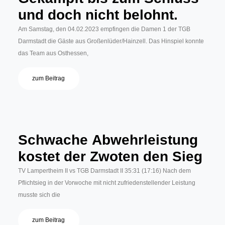
und doch nicht belohnt.
Am Samstag, den 04.02.2023 empfingen die Damen 1 der TGB
Darmstadt die Gäste aus Großenlüder/Hainzell. Das Hinspiel konnte
das Team aus Osthessen,
zum Beitrag
Schwache Abwehrleistung
kostet der Zwoten den Sieg
TV Lampertheim II vs TGB Darmstadt II 35:31 (17:16) Nach dem
Pflichtsieg in der Vorwoche mit nicht zufriedenstellender Leistung
musste sich die
zum Beitrag