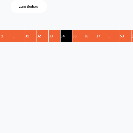
zum Beitrag
1
…
31
32
33
34
35
36
37
…
53