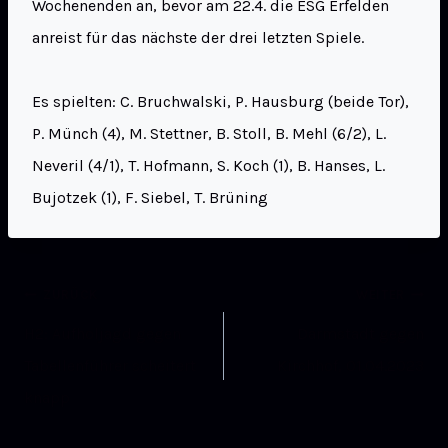
Wochenenden an, bevor am 22.4. die ESG Erfelden
anreist für das nächste der drei letzten Spiele.
Es spielten: C. Bruchwalski, P. Hausburg (beide Tor),
P. Münch (4), M. Stettner, B. Stoll, B. Mehl (6/2), L.
Neveril (4/1), T. Hofmann, S. Koch (1), B. Hanses, L.
Bujotzek (1), F. Siebel, T. Brüning
ZURÜCK
WEITER
H2: Aufholjagd gegen
Darmstadt gegen
Tabellenführer scheitert
Kirchhof, 01.04.2023
knapp