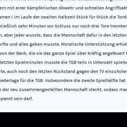
rn mit einer kämpferischen Abwehr und schnellen Angriffsakti
amen I im Laufe der zweiten Halbzeit Stück für Stück die Tord
hließlich zehn Minuten vor Schluss nur noch drei Tore trennten
, aber jeder wusste, dass die Mannschaft dafür in den letzte
urfte und alles geben musste. Moralische Unterstützung erhiel
von der Bank, die sie das ganze Spiel über kräftig angefeuert h
n letzten Spielminuten musste die TGB teils in Unterzahl spiele
rte, auch noch den letzten Rückstand gegen den TV einzuholen
iederlage für die TGB. Insbesondere die zweite Spielhälfte hat
in der neu zusammengestellten Mannschaft steckt, sodass man
pannt sein darf.