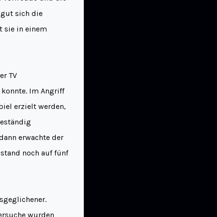
 gut sich die
t sie in einem
er TV
konnte. Im Angriff
iel erzielt werden,
beständig
 dann erwachte der
stand noch auf fünf
usgeglichener.
Versuche wurden