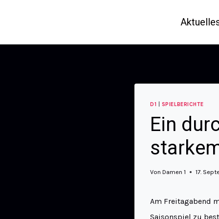
Aktuelle
D1
|
SPIELBERICHTE
Ein dur
starke
Von
Damen 1
17. Sep
Am Freitagabend ma
Saisonspiel zu best