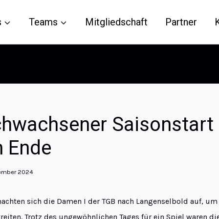
s
Teams
Mitgliedschaft
Partner
chwachsener Saisonstart
m Ende
tember 2024
chten sich die Damen I der TGB nach Langenselbold auf, um 
reiten. Trotz des ungewöhnlichen Tages für ein Spiel waren di