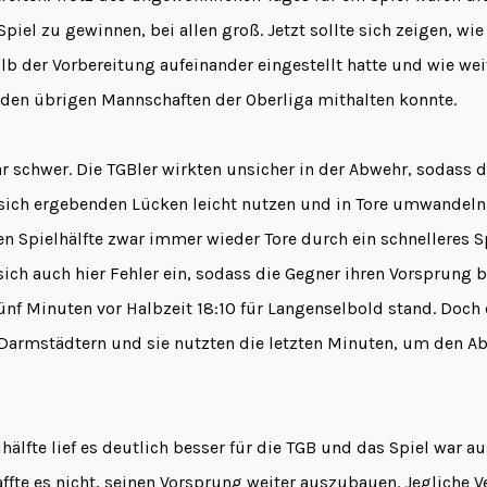
Spiel zu gewinnen, bei allen groß. Jetzt sollte sich zeigen, wie
b der Vorbereitung aufeinander eingestellt hatte und wie wei
t den übrigen Mannschaften der Oberliga mithalten konnte.
r schwer. Die TGBler wirkten unsicher in der Abwehr, sodass d
sich ergebenden Lücken leicht nutzen und in Tore umwandeln 
en Spielhälfte zwar immer wieder Tore durch ein schnelleres Sp
sich auch hier Fehler ein, sodass die Gegner ihren Vorsprung 
fünf Minuten vor Halbzeit 18:10 für Langenselbold stand. Doch
Darmstädtern und sie nutzten die letzten Minuten, um den Ab
lhälfte lief es deutlich besser für die TGB und das Spiel war a
ffte es nicht, seinen Vorsprung weiter auszubauen. Jegliche 