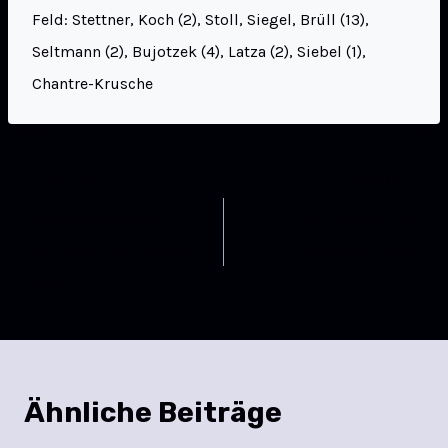
Feld: Stettner, Koch (2), Stoll, Siegel, Brüll (13),
Seltmann (2), Bujotzek (4), Latza (2), Siebel (1),
Chantre-Krusche
ZURÜCK
WEITER
Ein durchwachsener
TGB Damen I : TSG
Saisonstart mit starkem
Offenbach-Bürgel
Ende
Ähnliche Beiträge