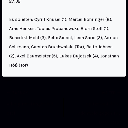
27:32
Es spielten: Cyrill Knüsel (1), Marcel Böhringer (8),
Arne Henkes, Tobias Probanowski, Björn Stoll (1),
Benedikt Mehl (3), Felix Siebel, Leon Saric (3), Adrian
Seltmann, Carsten Bruchwalski (Tor), Balte Johnen
(2), Axel Baumeister (5), Lukas Bujotzek (4), Jonathan
Höß (Tor)
ZURÜCK
WEITER
Aller guten Dinge sind
Spitzenspiel FSG
drei
Odenwald gegen TGB
Darmstadt