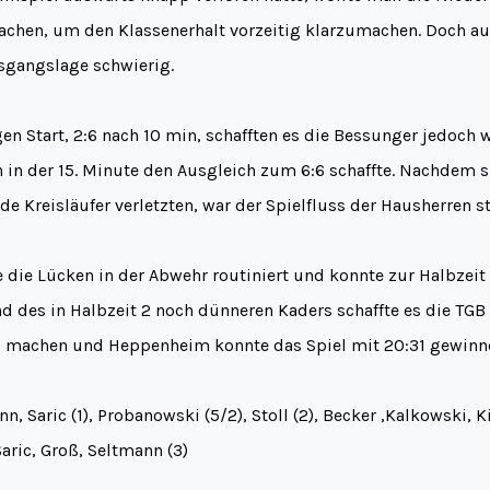
achen, um den Klassenerhalt vorzeitig klarzumachen. Doch au
usgangslage schwierig.
n Start, 2:6 nach 10 min, schafften es die Bessunger jedoch 
in der 15. Minute den Ausgleich zum 6:6 schaffte. Nachdem si
de Kreisläufer verletzten, war der Spielfluss der Hausherren st
die Lücken in der Abwehr routiniert und konnte zur Halbzeit 
 des in Halbzeit 2 noch dünneren Kaders schaffte es die TGB 
u machen und Heppenheim konnte das Spiel mit 20:31 gewinn
n, Saric (1), Probanowski (5/2), Stoll (2), Becker ,Kalkowski, K
Saric, Groß, Seltmann (3)