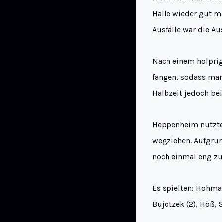
Halle wieder gut m
Ausfälle war die A
Nach einem holprige
fangen, sodass man 
Halbzeit jedoch bei
Heppenheim nutzte 
wegziehen. Aufgrund
noch einmal eng z
Es spielten: Hohman
Bujotzek (2), Höß, 