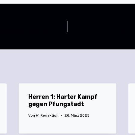
imspiel der Saison 21/22
TGB D2 
Herren 1: Harter Kampf
gegen Pfungstadt
Von
H1 Redaktion
26. März 2025