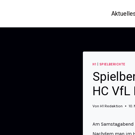
Aktuelle
H1
|
SPIELBERICHTE
Spielbe
HC VfL
Von
H1 Redaktion
10.
Am Samstagabend fa
Nachdem man im Hin