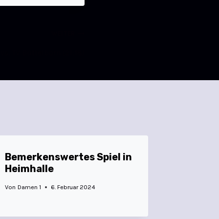
WEITER
vs. TV Büttelborn (21:18)
Bemerkenswertes Spiel in
Heimhalle
Von
Damen 1
6. Februar 2024