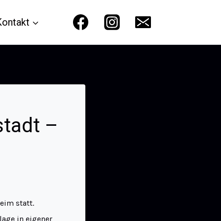
Kontakt
stadt –
eim statt.
age in eigener