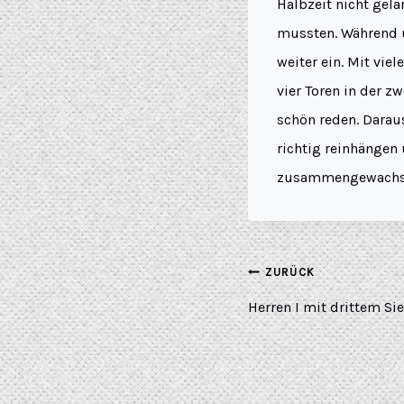
Halbzeit nicht gela
mussten. Während u
weiter ein. Mit vie
vier Toren in der z
schön reden. Daraus
richtig reinhängen 
zusammengewachse
ZURÜCK
Herren I mit drittem Si