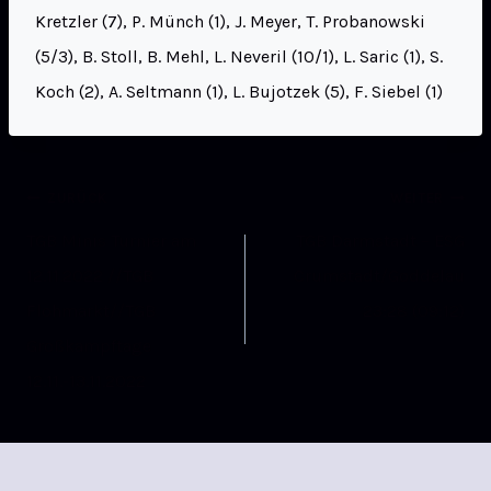
Kretzler (7), P. Münch (1), J. Meyer, T. Probanowski
(5/3), B. Stoll, B. Mehl, L. Neveril (10/1), L. Saric (1), S.
Koch (2), A. Seltmann (1), L. Bujotzek (5), F. Siebel (1)
ZURÜCK
WEITER
TGB Minis Turnier am
TGB Darmstadt – ESG
12.11.2022 //TGB
Crumstadt/Goddelau
Flohmarkt//TGB
23:28 (09:12)
Großkampftage
12.11.-13.11.2022