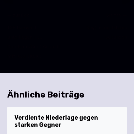
ZURÜCK
WEITER
TGB Damen II
Sieg in den letzten
unterliegen HSG
Sekunden
Dornheim/Groß-Gerau II
mit 18:31 (10:16)
Ähnliche Beiträge
Verdiente Niederlage gegen
starken Gegner