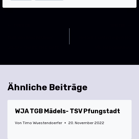
ZURÜCK
WEITER
TGB Weihnachtsfeier
Herren 1 unterliegen HC
2022 – *SAVE THE DATE*
VfL Heppenheim
Ähnliche Beiträge
WJA TGB Mädels- TSV Pfungstadt
Von
Timo Wuestendoerfer
20. November 2022