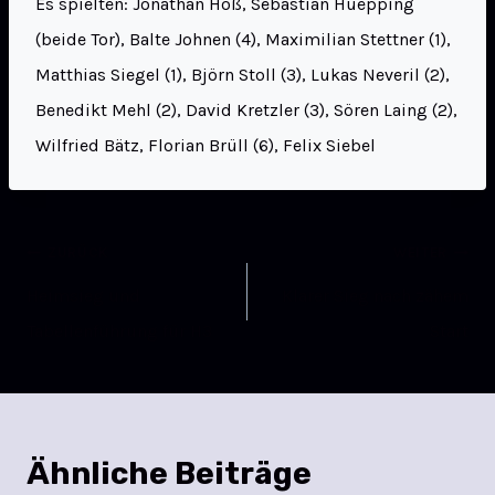
Es spielten: Jonathan Höß, Sebastian Huepping
(beide Tor), Balte Johnen (4), Maximilian Stettner (1),
Matthias Siegel (1), Björn Stoll (3), Lukas Neveril (2),
Benedikt Mehl (2), David Kretzler (3), Sören Laing (2),
Wilfried Bätz, Florian Brüll (6), Felix Siebel
ZURÜCK
WEITER
Heimsieg und
Klarer Sieg nach zähem
Tabellenführung für H3
Start
Ähnliche Beiträge