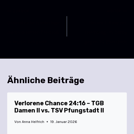
ZURÜCK
WEITER
Dramatische Niederlage
Herren 1: Knapper
durch direkten Freistoß
Heimsieg im Derby
in letzter Sekunde
gegen TG Eberstadt
Ähnliche Beiträge
Verlorene Chance 24:16 – TGB
Damen II vs. TSV Pfungstadt II
Von
Anna Helfrich
19. Januar 2026