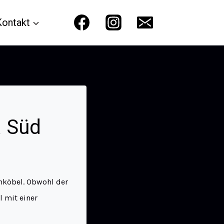
Kontakt
a Süd
hköbel. Obwohl der
l mit einer