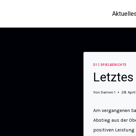
Aktuelle
D1
|
SPIELBERICHTE
Letztes
Von
Damen 1
28. Apri
Am vergangenen Sa
Abstieg aus der Obe
positiven Leistung