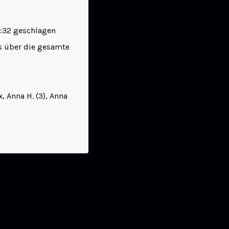
:32 geschlagen
es über die gesamte
x, Anna H. (3), Anna
WEITER
ouverän gegen Erbach II