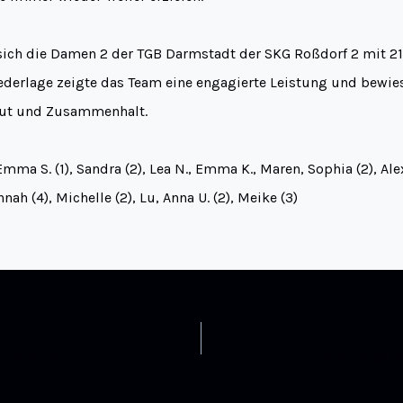
ich die Damen 2 der TGB Darmstadt der SKG Roßdorf 2 mit 21
iederlage zeigte das Team eine engagierte Leistung und bewi
Mut und Zusammenhalt.
 Emma S. (1), Sandra (2), Lea N., Emma K., Maren, Sophia (2), Ale
annah (4), Michelle (2), Lu, Anna U. (2), Meike (3)
 verdient
Zwote siegt s