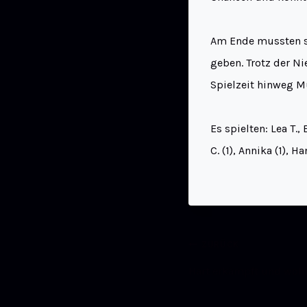
Am Ende mussten s
geben. Trotz der N
Spielzeit hinweg 
Es spielten: Lea T.,
C. (1), Annika (1), H
ZURÜCK
Hart erkämpft und wohl