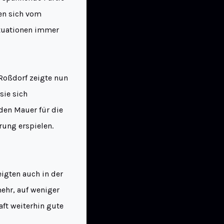
en sich vom
ituationen immer
Roßdorf zeigte nun
sie sich
den Mauer für die
rung erspielen.
igten auch in der
ehr, auf weniger
ft weiterhin gute