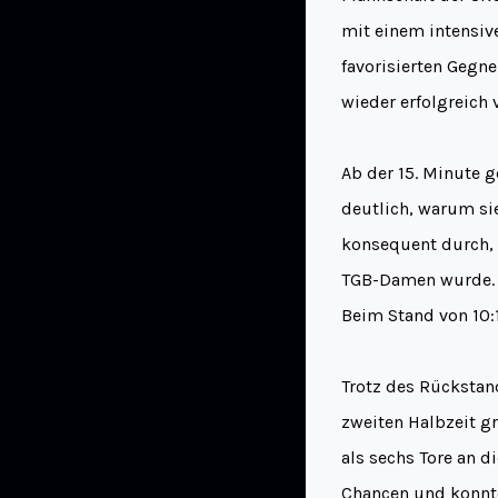
mit einem intensiv
favorisierten Gegn
wieder erfolgreich
Ab der 15. Minute 
deutlich, warum sie
konsequent durch, 
TGB-Damen wurde. S
Beim Stand von 10:1
Trotz des Rückstan
zweiten Halbzeit g
als sechs Tore an 
Chancen und konnte