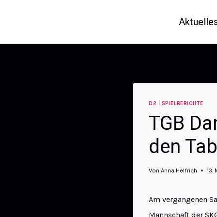
Aktuelle
D2
|
SPIELBERICHTE
TGB Dam
den Tab
Von
Anna Helfrich
13.
Am vergangenen Sam
Mannschaft der SKG