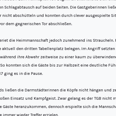
en Schlagabtausch auf beiden Seiten. Die Gastgeberinnen ließ
er nicht abschütteln und konnten durch clever ausgespielte S
 vor dem gegnerischen Tor abschließen.
geriet die Heimmannschaft jedoch zunehmend ins Straucheln. 
 aktuell den dritten Tabellenplatz belegen. Im Angriff setzten 
während ihre Abwehr zeitweise zu einer kaum zu überwinden
o konnten sich die Gäste bis zur Halbzeit eine deutliche Füh
7 ging es in die Pause.
ds ließen die Darmstädterinnen die Köpfe nicht hängen und ze
roßen Einsatz und Kampfgeist. Zwar gelang es der TGB nicht m
die Gäste heranzukommen, dennoch erspielte sich die Mannscha
 immer wieder Treffer erzielen.