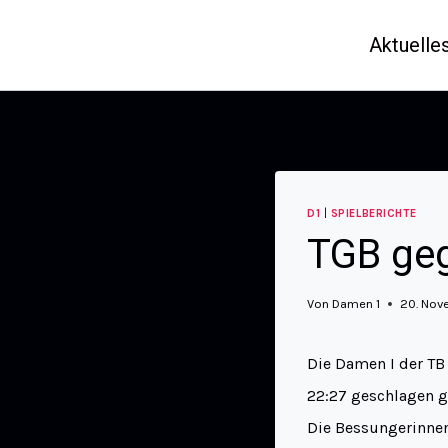
Aktuelle
D1
|
SPIELBERICHTE
TGB geg
Von
Damen 1
20. Nov
Die Damen I der T
22:27 geschlagen g
Die Bessungerinnen 