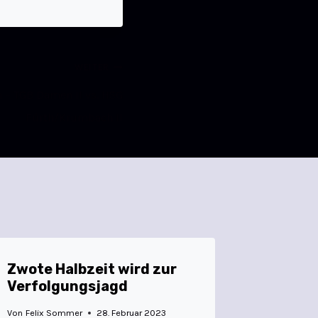
WEITER
h – TGB Damen II vs. HSG
Fürth/Krumbach II
Zwote Halbzeit wird zur
Verfolgungsjagd
Von
Felix Sommer
28. Februar 2023