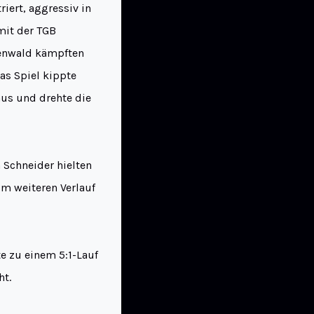
iert, aggressiv in
mit der TGB
denwald kämpften
as Spiel kippte
aus und drehte die
 Schneider hielten
im weiteren Verlauf
e zu einem 5:1-Lauf
ht.