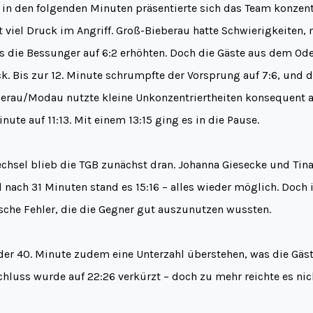
 in den folgenden Minuten präsentierte sich das Team konzentr
 viel Druck im Angriff. Groß-Bieberau hatte Schwierigkeiten, 
s die Bessunger auf 6:2 erhöhten. Doch die Gäste aus dem O
k. Bis zur 12. Minute schrumpfte der Vorsprung auf 7:6, und d
eberau/Modau nutzte kleine Unkonzentriertheiten konsequent 
inute auf 11:13. Mit einem 13:15 ging es in die Pause.
hsel blieb die TGB zunächst dran. Johanna Giesecke und Tina
d nach 31 Minuten stand es 15:16 – alles wieder möglich. Doch 
ische Fehler, die die Gegner gut auszunutzen wussten.
der 40. Minute zudem eine Unterzahl überstehen, was die Gäst
chluss wurde auf 22:26 verkürzt – doch zu mehr reichte es nic