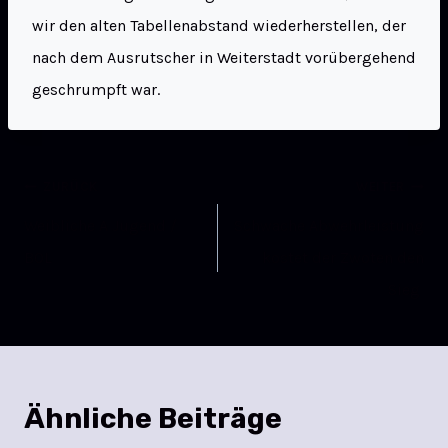
wir den alten Tabellenabstand wiederherstellen, der
nach dem Ausrutscher in Weiterstadt vorübergehend
geschrumpft war.
ZURÜCK
WEITER
Weibliche A Jugend /
Schwache Abwehrleistung
BOL
kostet der Zwoten den
Sieg
Ähnliche Beiträge