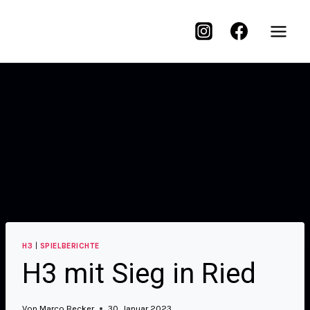
H3
|
SPIELBERICHTE
H3 mit Sieg in Ried
Von
Marco Becker
30. Januar 2023