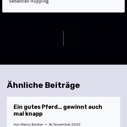
Sebastian Hüpping
ZURÜCK
WEITER
Und täglich grüßt das
H3: Souveräner Sieg
Murmeltier
daheim
Ähnliche Beiträge
Ein gutes Pferd… gewinnt auch
mal knapp
Von
Marco Becker
16. November 2022