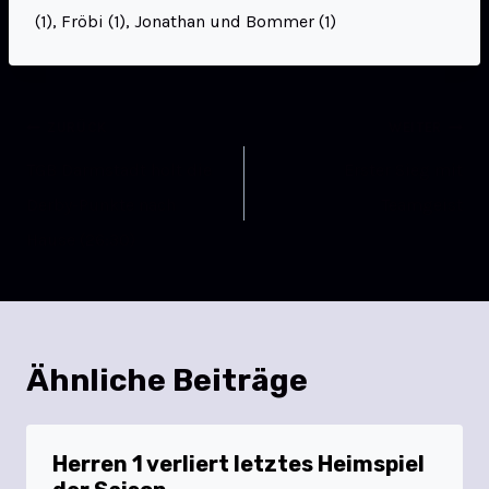
(1), Fröbi (1), Jonathan und Bommer (1)
ZURÜCK
WEITER
TGB Darmstadt holt die
Erster Sieg mit
Derby-Punkte nach
Teamgeist
Hause (26:30)
Ähnliche Beiträge
Herren 1 verliert letztes Heimspiel