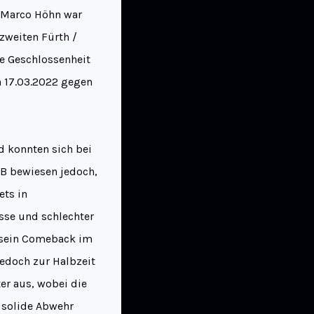
r Marco Höhn war
zweiten Fürth /
e Geschlossenheit
 17.03.2022 gegen
d konnten sich bei
GB bewiesen jedoch,
ets in
üsse und schlechter
r sein Comeback im
jedoch zur Halbzeit
ter aus, wobei die
 solide Abwehr