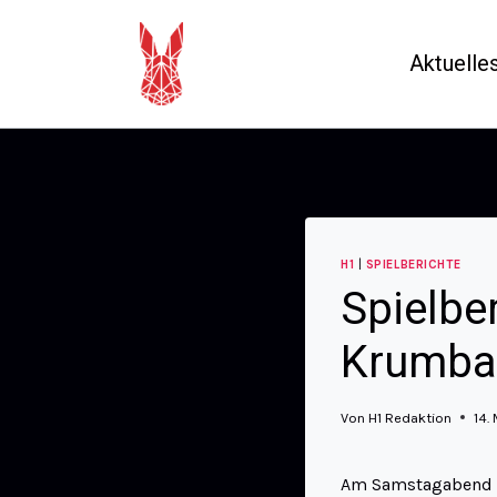
Aktuelle
H1
|
SPIELBERICHTE
Spielbe
Krumba
Von
H1 Redaktion
14.
Am Samstagabend st