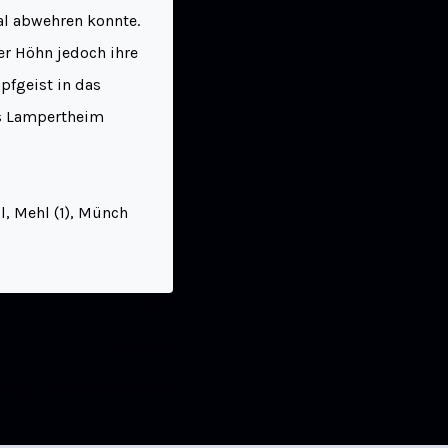
l abwehren konnte.
er Höhn jedoch ihre
pfgeist in das
us Lampertheim
l, Mehl (1), Münch
WEITER
hlägt sich erneut selbst