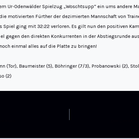
 dem Ur-Odenwälder Spielzug „Woschtsupp“ ein ums andere Ma
die motivierten Fürther der dezimierten Mannschaft von Train
 Spiel ging mit 32:22 verloren. Es gilt nun den positiven Kam
iel gegen den direkten Konkurrenten in der Abstiegsrunde a
ch einmal alles auf die Platte zu bringen!
n (Tor), Baumeister (5), Böhringer (7/3), Probanowski (2), Stol
so (2)
geskurs
Die Zwote sc