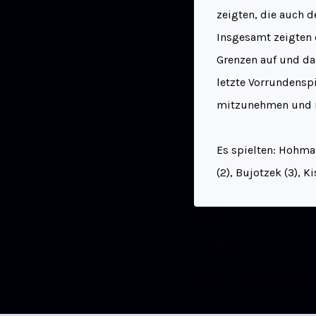
zeigten, die auch
Insgesamt zeigten 
Grenzen auf und das
letzte Vorrundensp
mitzunehmen und no
Es spielten: Hohman
(2), Bujotzek (3), Ki
ZURÜCK
Damen 1 weiter auf Sie