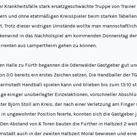
er Krankheitsfälle stark ersatzgeschwächte Truppe von Traine
lern und ohne etatmäßigen Kreisspieler beim starken Tabellen
. Trotz dieser widrigen Umstände wollte man mannschaftlich
kenwind in das Nachholspiel am kommenden Donnerstag den
urrenten aus Lampertheim gehen zu können.
en Halle zu Fürth begannen die Odenwälder Gastgeber gut un
n 3:0 bereits ein erstes Zeichen setzen. Die Handballer der T
armstadt Handball spielen kann und blieben bis zum 13:10 st
lge einiger unüberlegter Einzelaktionen, vorschneller Abschl
ster Björn Stoll am Kreis, der nach einer Verletzung am Finge
in ungewohnter Position feierte, konnten sich die Gastgeber 
 Den Abstand von 6 Toren bauten die Fürther in Halbzeit 2 wei
mstadt auch in der zweiten Halbzeit Moral bewiesen und eine