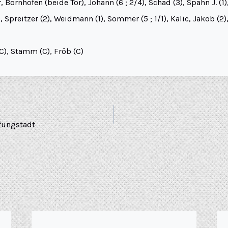
, Bornhofen (beide Tor), Johann (6 ; 2/4), Schad (3), Spahn J. (1)
), Spreitzer (2), Weidmann (1), Sommer (5 ; 1/1), Kalic, Jakob (2),
(C), Stamm (C), Fröb (C)
Pfungstadt