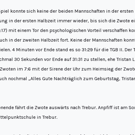
iel konnte sich keine der beiden Mannschaften in der ersten 
ung in der ersten Halbzeit immer wieder, bis sich die Zwote 
8:17) mit einem Tor den psychologischen Vorteil verschaffen ko
auch in der zweiten Halbzeit fort. Keine der Mannschaften konn
ielen. 4 Minuten vor Ende stand es so 31:29 für die TGB II. De
chmal 30 Sekunden vor Ende auf 31:31 zu stellen, ehe Tristan 
r Zwoten im 7:6 mit der Sirene der Uhr zum Heimsieg der Zwote
ch nochmal „Alles Gute Nachträglich zum Geburtstag, Trista
de fährt die Zwote auswärts nach Trebur. Anpfiff ist am Son
ttelpunktschule in Trebur.