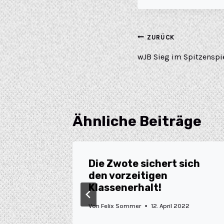
ZURÜCK
wJB Sieg im Spitzenspie
Ähnliche Beiträge
Die Zwote sichert sich
den vorzeitigen
Klassenerhalt!
 2024
Von
Felix Sommer
12. April 2022