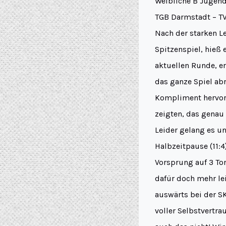
Weibliche B Jugen
TGB Darmstadt – T
Nach der starken L
Spitzenspiel, hieß 
aktuellen Runde, e
das ganze Spiel ab
Kompliment hervorh
zeigten, das genau 
Leider gelang es un
Halbzeitpause (11:4
Vorsprung auf 3 To
dafür doch mehr le
auswärts bei der S
voller Selbstvertra