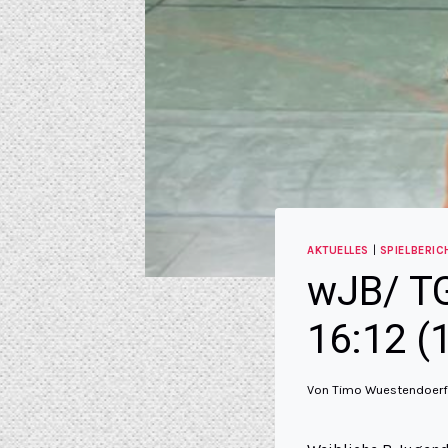
AKTUELLES
|
SPIELBERIC
wJB/ TG
16:12 (
Von
Timo Wuestendoerf