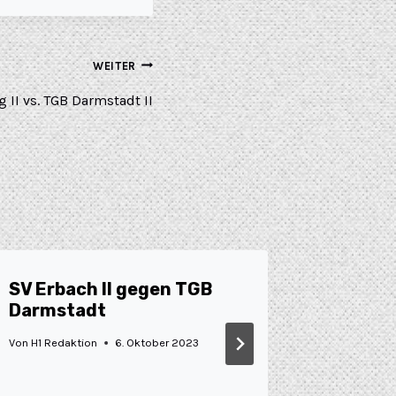
WEITER
 II vs. TGB Darmstadt II
SV Erbach II gegen TGB
H3: He
Darmstadt
ausgeb
Von
H1 Redaktion
6. Oktober 2023
Von
Marco B