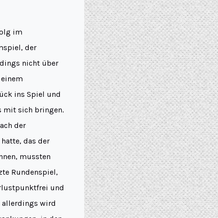
folg im
mspiel, der
rdings nicht über
t einem
ück ins Spiel und
s mit sich bringen.
Nach der
 hatte, das der
innen, mussten
zte Rundenspiel,
rlustpunktfrei und
r allerdings wird