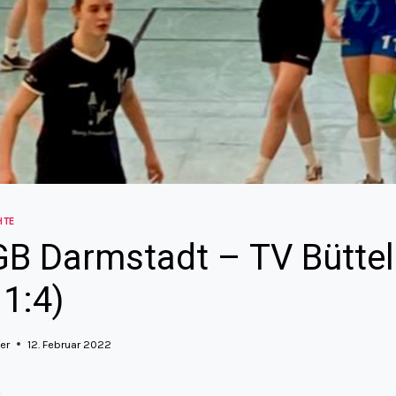
HTE
B Darmstadt – TV Bütte
11:4)
er
12. Februar 2022