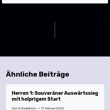
ZURÜCK
WEITER
Herren 1: Stabiles Derby,
Zwote muss gegen
wichtiger Sieg
Heppenheim Punkte
abgeben
Ähnliche Beiträge
Herren 1: Souveräner Auswärtssieg
mit holprigem Start
Von
H1 Redaktion
17. Februar 2025