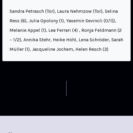
Sandra Petrasch (Tor), Laura Nehmzow (Tor), Selina
Ress (6), Julia Opolony (1), Yasemin Sevincli (0/1)),
Melanie Appel (1), Lea Ferrari (4) , Ronja Feldmann (2
– 1/2), Annika Stehr, Heike Höhl, Lena Schröder, Sarah
Müller (1), Jacqueline Jochem, Helen Resch (3)
ZURÜCK
WEITER
TGB D2 vs. TV Büttelborn
Herren 2 beenden die
(21:18)
Saison mit Niederlage