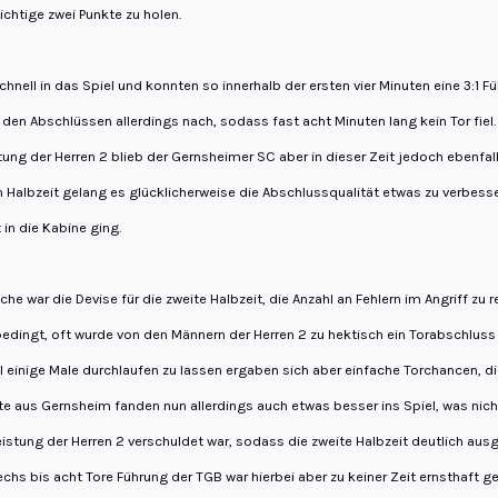
ichtige zwei Punkte zu holen.
chnell in das Spiel und konnten so innerhalb der ersten vier Minuten eine 3:1 
n den Abschlüssen allerdings nach, sodass fast acht Minuten lang kein Tor fiel.
ung der Herren 2 blieb der Gernsheimer SC aber in dieser Zeit jedoch ebenfall
n Halbzeit gelang es glücklicherweise die Abschlussqualität etwas zu verbess
 in die Kabine ging.
he war die Devise für die zweite Halbzeit, die Anzahl an Fehlern im Angriff zu 
bedingt, oft wurde von den Männern der Herren 2 zu hektisch ein Torabschlus
 einige Male durchlaufen zu lassen ergaben sich aber einfache Torchancen, di
e aus Gernsheim fanden nun allerdings auch etwas besser ins Spiel, was nicht
tung der Herren 2 verschuldet war, sodass die zweite Halbzeit deutlich ausge
echs bis acht Tore Führung der TGB war hierbei aber zu keiner Zeit ernsthaft g