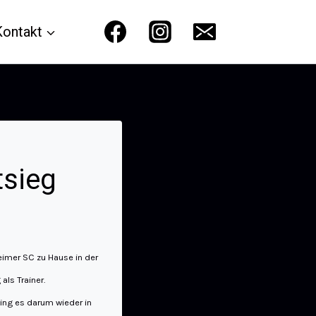
Kontakt
tsieg
imer SC zu Hause in der
ls Trainer.
ing es darum wieder in