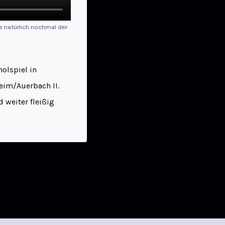
e natürlich nochmal der
olspiel in
eim/Auerbach II.
 weiter fleißig
WEITER
II vs. Rü/Bau/Kö – 18:19