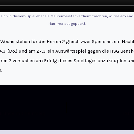
 sich in diesem Spiel eher als Maurermeister verdient machten, wurde am End
Hammer ausgepackt.
oche stehen für die Herren 2 gleich zwei Spiele an, ein Nachh
3. (Do.) und am 27.3. ein Auswärtsspiel gegen die HSG Bensh
rren 2 versuchen am Erfolg dieses Spieltages anzuknüpfen und
.
orrunde mit Heimsieg
TGB D