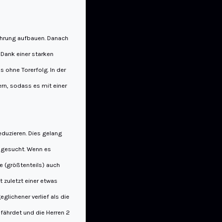
Führung aufbauen. Danach
 Dank einer starken
s ohne Torerfolg. In der
ern, sodass es mit einer
reduzieren. Dies gelang
s gesucht. Wenn es
e (größtenteils) auch
 zuletzt einer etwas
glichener verlief als die
efährdet und die Herren 2