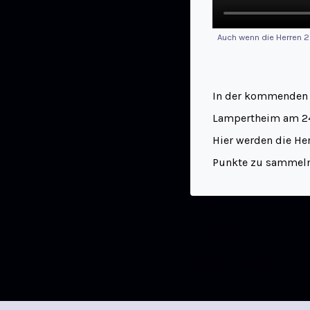
Auch wenn die Herren 2
In der kommenden W
Lampertheim am 24.
Hier werden die He
Punkte zu sammeln
ZURÜCK
Herren 1 beenden die V