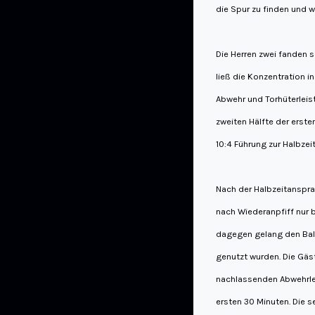
die Spur zu finden und w
Die Herren zwei fanden s
ließ die Konzentration i
Abwehr und Torhüterleist
zweiten Hälfte der erste
10:4 Führung zur Halbzeit
Nach der Halbzeitansprac
nach Wiederanpfiff nur 
dagegen gelang den Ball
genutzt wurden. Die Gäst
nachlassenden Abwehrleis
ersten 30 Minuten. Die s