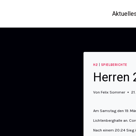
Aktuelle
H2
|
SPIELBERICHTE
Herren 
Von
Felix Sommer
21
Am Samstag den 19. März
Lichtenberghalle an. Co
Nach einem 20:24 Sieg i