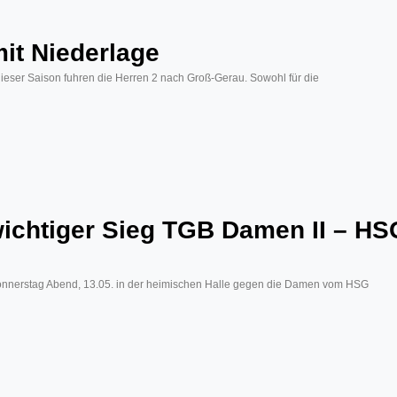
it Niederlage
dieser Saison fuhren die Herren 2 nach Groß-Gerau. Sowohl für die
wichtiger Sieg TGB Damen II – HSG
 Donnerstag Abend, 13.05. in der heimischen Halle gegen die Damen vom HSG