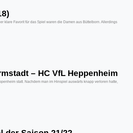
18)
klare Favorit für das Spiel waren die Damen aus Büttelborn. Allerdings
armstadt – HC VfL Heppenheim
ppenheim statt. Nachdem man im Hinspiel auswärts knapp verloren hatte,
l der Saison 21/22