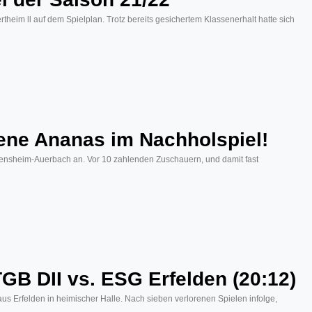
im ll auf dem Spielplan. Trotz bereits gesichertem Klassenerhalt hatte sich
dene Ananas im Nachholspiel!
Bensheim-Auerbach an. Vor 10 zahlenden Zuschauern, und damit fast
GB DII vs. ESG Erfelden (20:12)
 Erfelden in heimischer Halle. Nach sieben verlorenen Spielen infolge,