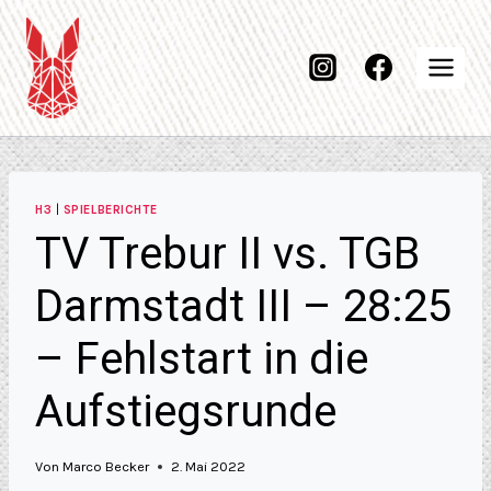
H3
|
SPIELBERICHTE
TV Trebur II vs. TGB
Darmstadt III – 28:25
– Fehlstart in die
Aufstiegsrunde
Von
Marco Becker
2. Mai 2022