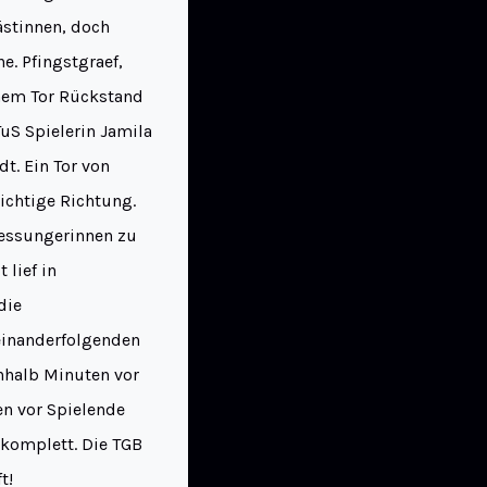
ästinnen, doch
e. Pfingstgraef,
inem Tor Rückstand
uS Spielerin Jamila
t. Ein Tor von
ichtige Richtung.
Bessungerinnen zu
 lief in
die
einanderfolgenden
inhalb Minuten vor
en vor Spielende
 komplett. Die TGB
t!