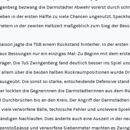
genberg bezwang die Darmstädter Abwehr vorerst durch schne
lieben in der ersten Hälfte zu viele Chancen ungenutzt. Speckha
etern in der zweiten Halbzeit maßgeblich zum Sieg der Bess
Saison jagte die TGB einem Rückstand hinterher. In der ersten 
us Bessungen nur ein einziges Mal: Zu Beginn mit dem ersten 
Träger. Die TuS Zwingenberg fand deutlich besser ins Spiel un
or allem über die beiden halben Rückraumpositionen wurde Dr
usgeübt. Die sonst so starke, entscheidende Defensive stand
er lockten die Gegnerinnen die Darmstädterinnen aus dem Rü
t Durchbrüchen bis an den Kreis. Der Angriff der Darmstädter
u viele verworfene Bälle, technische Fehler und unclevere Spi
tändigen Nachlaufen. Dies änderte auch eine Auszeit in der n
egenstoßpässe und verworfene Siebenmeter machten es Zwing