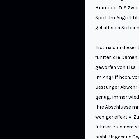
Hinrunde. TuS Zwin
Spiel. Im Angriff b
gehaltenen Siebenm
Erstmals in dieser 
führten die Damen a
geworfen von Lisa 
im Angriff hoch. V
Bessunger Abwehr a
genug. Immer wied
ihre Abschlüsse mi
weniger effektiv. Z
führten zu einem s
nicht. Ungenaue G