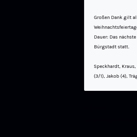
Großen Dank gilt al
Weihnachtsfeiertag
Dauer: Das nächste
Bürgstadt statt.
Speckhardt, Kraus,
(3/1), Jakob (4), Trä
ZURÜCK
Herren 1 siegen im letz