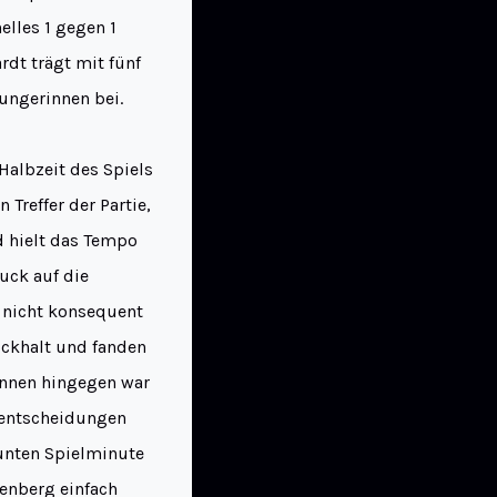
lles 1 gegen 1
rdt trägt mit fünf
ungerinnen bei.
Halbzeit des Spiels
Treffer der Partie,
d hielt das Tempo
uck auf die
 nicht konsequent
ckhalt und fanden
innen hingegen war
elentscheidungen
eunten Spielminute
enberg einfach