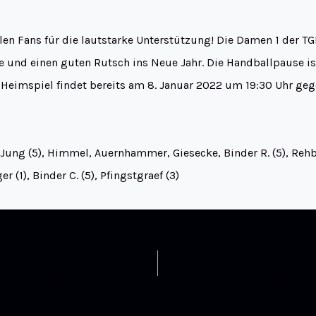
len Fans für die lautstarke Unterstützung! Die Damen 1 der T
e und einen guten Rutsch ins Neue Jahr. Die Handballpause is
 Heimspiel findet bereits am 8. Januar 2022 um 19:30 Uhr ge
 Jung (5), Himmel, Auernhammer, Giesecke, Binder R. (5), Rehb
ger (1), Binder C. (5), Pfingstgraef (3)
es Heimspiel des Jahres
Langsames Spiel m