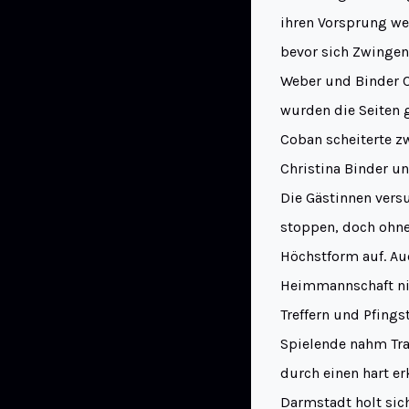
ihren Vorsprung wei
bevor sich Zwingen
Weber und Binder C
wurden die Seiten 
Coban scheiterte z
Christina Binder un
Die Gästinnen vers
stoppen, doch ohne 
Höchstform auf. Au
Heimmannschaft nic
Treffern und Pfings
Spielende nahm Trai
durch einen hart e
Darmstadt holt sich