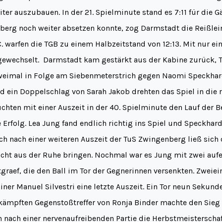
ter auszubauen. In der 21. Spielminute stand es 7:11 für die G
berg noch weiter absetzen konnte, zog Darmstadt die Reißlein
. warfen die TGB zu einem Halbzeitstand von 12:13. Mit nur e
gewechselt. Darmstadt kam gestärkt aus der Kabine zurück, T
weimal in Folge am Siebenmeterstrich gegen Naomi Speckhard
d ein Doppelschlag von Sarah Jakob drehten das Spiel in die r
uchten mit einer Auszeit in der 40. Spielminute den Lauf der 
Erfolg. Lea Jung fand endlich richtig ins Spiel und Speckhardt
ch nach einer weiteren Auszeit der TuS Zwingenberg ließ sich 
ht aus der Ruhe bringen. Nochmal war es Jung mit zwei auf
tgraef, die den Ball im Tor der Gegnerinnen versenkten. Zweie
ner Manuel Silvestri eine letzte Auszeit. Ein Tor neun Sekund
rkämpften Gegenstoßtreffer von Ronja Binder machte den Sieg
 nach einer nervenaufreibenden Partie die Herbstmeisterschaf