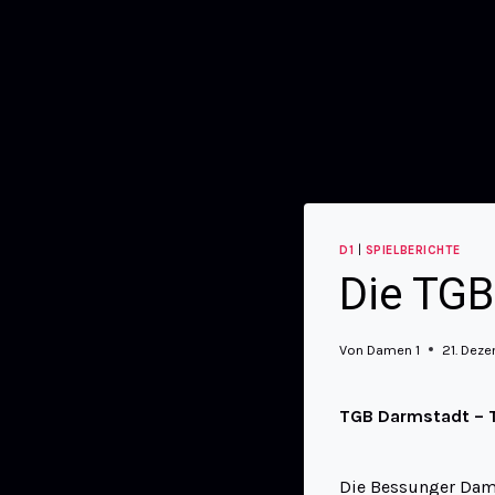
D1
|
SPIELBERICHTE
Die TGB
Von
Damen 1
21. Dez
TGB Darmstadt – T
Die Bessunger Dame