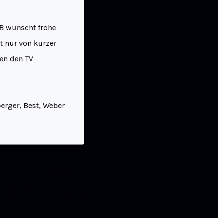
GB wünscht frohe
t nur von kurzer
gen den TV
erger, Best, Weber
WEITER
it glücklichem Ausgang