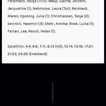
Feldmann, Ronja (11/5); Wesp, Carina; Jochem,
Jacqueline (1); Nehmzow, Laura (Tor); Reinhard,
Maren; Opolony, Julia (1); Christiansen, Tanja (2);
Sevincli, Yasemin (3); Stehr, Annika; Rose, Luisa (1);
Ferrari, Lea; Resch, Helen (1).
Spielfilm: 4:4; 6:6; 7:11; 8:13 (HZ); 10:14; 13:18; 17:21;
21:23; 24:26 (Endstand)
ZURÜCK
WEITER
Erster Saisonsieg der
TGB Damen 1: Heimspiel
Zwoten! Auswärtssieg
gegen HSG Wettenberg
vor heimischem